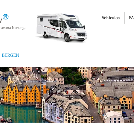
®
y
Vehículos
FA
aravana Noruega
D BERGEN