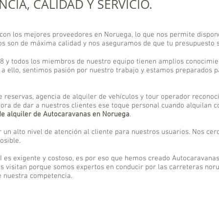
CIA, CALIDAD Y SERVICIO.
on los mejores proveedores en Noruega, lo que nos permite dispone
s son de máxima calidad y nos aseguramos de que tu presupuesto s
8 y todos los miembros de nuestro equipo tienen amplios conocimie
 a ello, sentimos pasión por nuestro trabajo y estamos preparados p
eservas, agencia de alquiler de vehículos y tour operador reconocid
hora de dar a nuestros clientes ese toque personal cuando alquilan 
de alquiler de
Autocaravanas en Noruega
.
un alto nivel de atención al cliente para nuestros usuarios. Nos ce
osible.
XI es exigente y costoso, es por eso que hemos creado Autocaravana
os visitan porque somos expertos en conducir por las carreteras nor
e nuestra competencia.