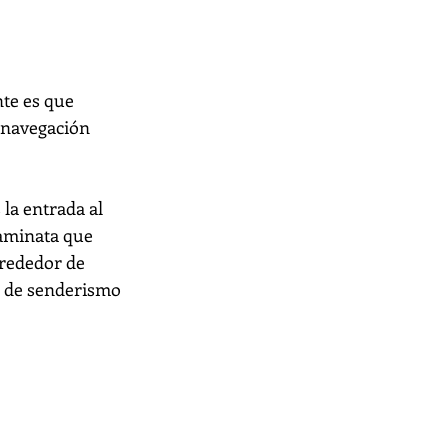
te es que 
 navegación 
la entrada al 
aminata que 
lrededor de 
s de senderismo 