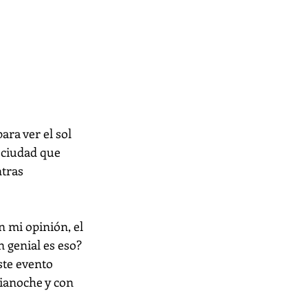
ra ver el sol 
 ciudad que 
tras 
 mi opinión, el 
 genial es eso? 
ste evento 
ianoche y con 