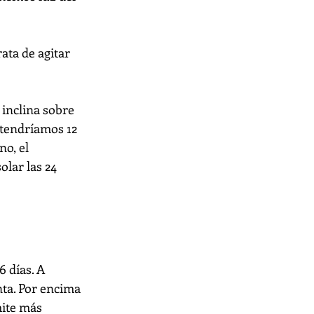
ta de agitar 
 inclina sobre 
 tendríamos 12 
o, el 
olar las 24 
 días. A 
ta. Por encima 
mite más 