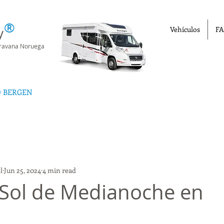
®
y
Vehículos
FA
aravana Noruega
D BERGEN
l
Jun 25, 2024
4 min read
 Sol de Medianoche en