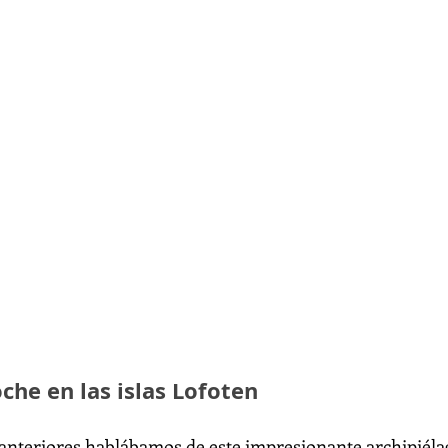
che en las islas Lofoten
anteriores hablábamos de este impresionante archipiélag