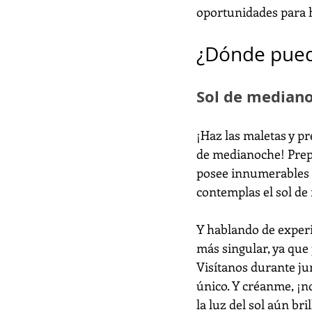
oportunidades para h
¿Dónde pued
Sol de median
¡Haz las maletas y pr
de medianoche! Prep
posee innumerables 
contemplas el sol d
Y hablando de experi
más singular, ya que
Visítanos durante jun
único. Y créanme, ¡
la luz del sol aún br